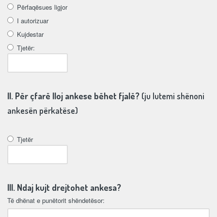
Përfaqësues ligjor
I autorizuar
Kujdestar
Tjetër:
II. Për çfarë lloj ankese bëhet fjalë?
(ju lutemi shënoni
ankesën përkatëse)
Tjetër
III. Ndaj kujt drejtohet ankesa?
Të dhënat e punëtorit shëndetësor: