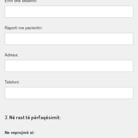
Emri dhe Mbiemri:
Raporti me pacientin:
Adresa:
Telefoni:
3.
Në rast të përfaqësimit:
Ne veprojmë si: