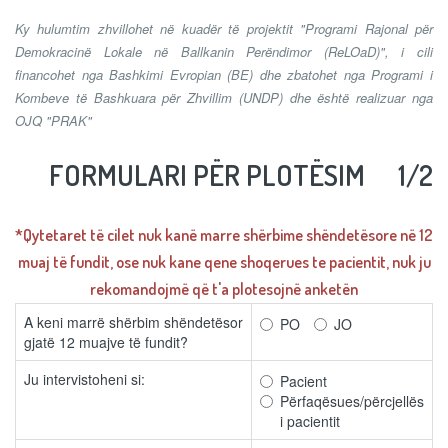
Ky hulumtim zhvillohet në kuadër të projektit "Programi Rajonal për
Demokracinë Lokale në Ballkanin Perëndimor (ReLOaD)", i cili
financohet nga Bashkimi Evropian (BE) dhe zbatohet nga Programi i
Kombeve të Bashkuara për Zhvillim (UNDP) dhe është realizuar nga
OJQ "PRAK"
FORMULARI PËR PLOTËSIM
1/2
*Qytetaret të cilet nuk kanë marre shërbime shëndetësore në 12
muaj të fundit, ose nuk kane qene shoqerues te pacientit, nuk ju
rekomandojmë që t'a plotesojnë anketën
A keni marrë shërbim shëndetësor
PO
JO
gjatë 12 muajve të fundit?
Ju intervistoheni si:
Pacient
Përfaqësues/përcjellës
i pacientit