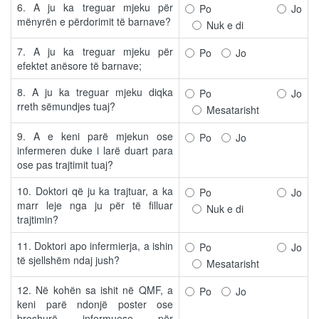
6. A ju ka treguar mjeku për
Po
Jo
mënyrën e përdorimit të barnave?
Nuk e di
7. A ju ka treguar mjeku për
Po
Jo
efektet anësore të barnave;
8. A ju ka treguar mjeku diqka
Po
Jo
rreth sëmundjes tuaj?
Mesatarisht
9. A e keni parë mjekun ose
Po
Jo
infermeren duke i larë duart para
ose pas trajtimit tuaj?
10. Doktori që ju ka trajtuar, a ka
Po
Jo
marr leje nga ju për të filluar
Nuk e di
trajtimin?
11. Doktori apo infermierja, a ishin
Po
Jo
të sjellshëm ndaj jush?
Mesatarisht
12. Në kohën sa ishit në QMF, a
Po
Jo
keni parë ndonjë poster ose
broshurë informuese për