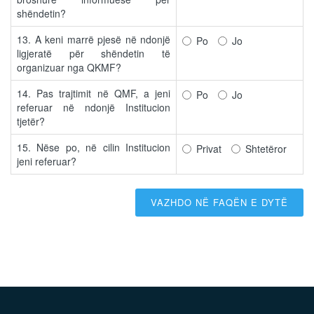
shëndetin?
13. A keni marrë pjesë në ndonjë
Po
Jo
ligjeratë për shëndetin të
organizuar nga QKMF?
14. Pas trajtimit në QMF, a jeni
Po
Jo
referuar në ndonjë Institucion
tjetër?
15. Nëse po, në cilin Institucion
Privat
Shtetëror
jeni referuar?
VAZHDO NË FAQËN E DYTË