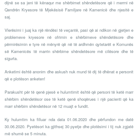
dijnë se sa jeni të kënaqur me shërbimet shëndetësore që i merrni në
Qendrën Kryesore të Mjekësisë Familjare në Kamenicë dhe njesitë e
saj.
Vlerësimi i juaj ka një rëndësi të veçantë, pasi që ai ndikon në gjetjen e
problemeve kryesore në ofrimin e shërbimeve shëndetësore dhe
përmirësimin e tyre në mënyrë që në të ardhmën qytetarët e Komunës
së Kamenicës të marrin shërbime shëndetësore më cilësore dhe të
sigurta.
Anketimi është anonim dhe askush nuk mund të dij të dhënat e personit
që e plotëson anketen!
Parakusht për të qenë pjesë e hulumtimit është që personi të ketë marr
shërbim shëndetësor ose të ketë qenë shoqërues i një pacienti që ka
marr shërbim shëndetësor në 12 muajt e fundit.
Ky hulumtim ka filluar nda data 01.06.2020 dhe përfundon me datë
30.06.2020. Pyetësori ka gjithsej 30 pyetje dhe plotësimi i tij nuk zgjatë
më shumë se 5 minuta.