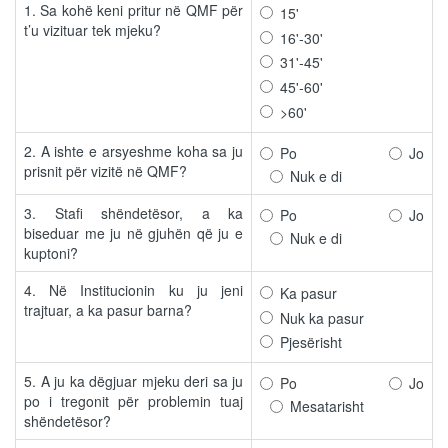
1. Sa kohë keni pritur në QMF për
15'
t’u vizituar tek mjeku?
16'-30'
31'-45'
45'-60'
>60'
2. A ishte e arsyeshme koha sa ju
Po
Jo
prisnit për vizitë në QMF?
Nuk e di
3. Stafi shëndetësor, a ka
Po
Jo
biseduar me ju në gjuhën që ju e
Nuk e di
kuptoni?
4. Në Institucionin ku ju jeni
Ka pasur
trajtuar, a ka pasur barna?
Nuk ka pasur
Pjesërisht
5. A ju ka dëgjuar mjeku deri sa ju
Po
Jo
po i tregonit për problemin tuaj
Mesatarisht
shëndetësor?