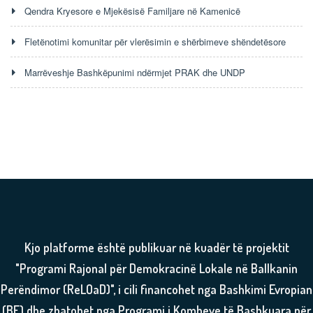
Qendra Kryesore e Mjekësisë Familjare në Kamenicë
Fletënotimi komunitar për vlerësimin e shërbimeve shëndetësore
Marrëveshje Bashkëpunimi ndërmjet PRAK dhe UNDP
Kjo platforme është publikuar në kuadër të projektit
"Programi Rajonal për Demokracinë Lokale në Ballkanin
Perëndimor (ReLOaD)", i cili financohet nga Bashkimi Evropian
(BE) dhe zbatohet nga Programi i Kombeve të Bashkuara për