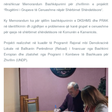
nënshkruar Memorandum Bashkëpunimi për zhvillimin e projektit
“Rrugëtimi i Grupeve të Cenueshme nëpër Shërbimet Shëndetësore”.
Ky Memorandum ka për qëllim bashkëpunimin e DKSHMS dhe PRAK
në identifikimin dh zgjidhjen e problemeve që kanë grupet e cenueshme
për qasje në shërbimet shëndetësore në Komunën e Kamenicës.
Projekti realizohet në kuadër të Programit Rajonal mbi Demokracinë
Lokale në Ballkanin Perëndimor (Reload) i financuar nga Bashkimi
Evropian dhe zbatohet nga Programi i Kombeve të Bashkuara për
Zhvillim (UNDP).