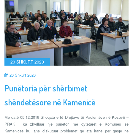
20 SHKURT 2020
20 Shkurt 2020
Punëtoria për shërbimet
shëndetësore në Kamenicë
Me datë 05.12.2019 Shoqata e të Drejtave të Pacientëve në Kosovë –
PRAK , ka zhvilluar një punëtori me qytetarët e Komunës së
Kamenicës ku janë diskutuar problemet që ata kanë për qasje në