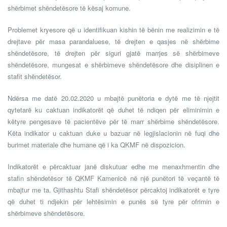
shërbimet shëndetësore të kësaj komune.
Problemet kryesore që u identifikuan kishin të bënin me realizimin e të
drejtave për masa parandaluese, të drejten e qasjes në shërbime
shëndetësore, të drejten për siguri gjatë marrjes së shërbimeve
shëndetësore, mungesat e shërbimeve shëndetësore dhe disiplinen e
stafit shëndetësor.
Ndërsa me datë 20.02.2020 u mbajtë punëtoria e dytë me të njejtit
qytetarë ku caktuan indikatorët që duhet të ndiqen për eliminimin e
këtyre pengesave të pacientëve për të marr shërbime shëndetësore.
Këta indikator u caktuan duke u bazuar në legjislacionin në fuqi dhe
burimet materiale dhe humane që i ka QKMF në dispozicion.
Indikatorët e përcaktuar janë diskutuar edhe me menaxhmentin dhe
stafin shëndetësor të QKMF Kamenicë në një punëtori të veçantë të
mbajtur me ta. Gjithashtu Stafi shëndetësor përcaktoj indikatorët e tyre
që duhet ti ndjekin për lehtësimin e punës së tyre për ofrimin e
shërbimeve shëndetësore.