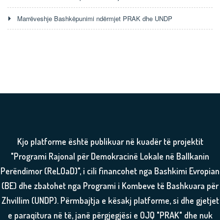
Marrëveshje Bashkëpunimi ndërmjet PRAK dhe UNDP
Kjo platforme është publikuar në kuadër të projektit
"Programi Rajonal për Demokracinë Lokale në Ballkanin
Perëndimor (ReLOaD)", i cili financohet nga Bashkimi Evropian
(BE) dhe zbatohet nga Programi i Kombeve të Bashkuara për
Zhvillim (UNDP). Përmbajtja e kësakj platforme, si dhe gjetjet
e paraqitura në të, janë përgjegjësi e OJQ "PRAK" dhe nuk