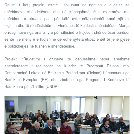
Qëllimi i këtij projekti është i fokusuar në ngritjen e cilësisë së
shërbimeve shëndetësore dhe në kënaqshmërinë e qytetarëve me
shërbimet e ofruara, pasi për këtë qytetarët/pacientët kanë një rol
legjitim dhe të rëndësishëm si vlerësues të kujdesit shëndetësor. Marrja
e reagimeve nga ana e tyre për cilësinë e kujdesit shëndetësor parësor
është një mënyrë e fuqishme që edhe qytetarët/pacientët të jenë pjesë
e politikbërjes në fushën e shëndetësisë.
Projekti ''Rrugëtimi i grupeve të cënueshme nëpër shërbime
shëndetësore '' realizohet në kuadër të Programit Rajonal mbi
Demokracinë Lokale në Ballkanin Perëndimor (Reload) i financuar nga
Bashkimi Evropian (BE) dhe zbatohet nga Programi i Kombeve të
Bashkuara për Zhvillim (UNDP)